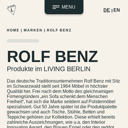
MENU
DE
EN
Zum
HOME
|
MARKEN
|
ROLF BENZ
Inhalt
springen
ROLF BENZ
Produkte im LIVING BERLIN
Das deutsche Traditionsunternehmen Rolf Benz mit Sitz
im Schwarzwald stellt seit 1964 Möbel in höchster
Qualität her. Frei nach dem Motto des gleichnamigen
Firmengründers „ein Sofa schenkt dem Menschen
Freiheit“, hat sich die Marke seitdem auf Polstermöbel
spezialisiert. Gut 50 Jahre später ist die Produktpalette
gewachsen und auch Tische, Stühle, Betten und
Teppiche gehören zur Kollektion. Diese erhielt bereits
zahlreiche Auszeichnungen, wie u.a. den Interior
Innovation Award, den Blauen Engel oder den reddot