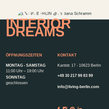
HOME OF
INTERIOR
DREAMS
ÖFFNUNGSZEITEN
KONTAKT
MONTAG - SAMSTAG
Kantstr. 17
-
10623 Berlin
11:00 Uhr – 19:00 Uhr
+49 30 217 99 83 99
SONNTAG
Kontakt
Jobs
geschlossen
info@living-berlin.com
Wedding Planner
Storeplan
Anfahrt & Parken
Nachhaltigkeit
Vermietung
ALICE Rooftop &