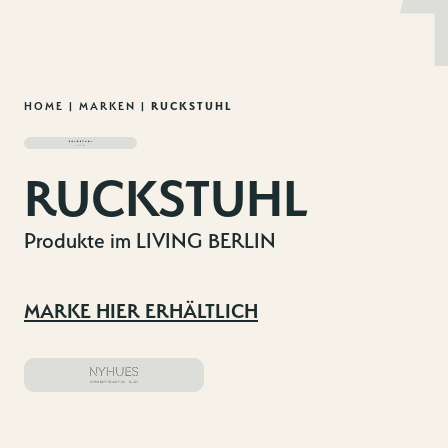
MENU
DE
EN
Zum
HOME
|
MARKEN
|
RUCKSTUHL
Inhalt
springen
RUCKSTUHL
Produkte im LIVING BERLIN
MARKE HIER ERHÄLTLICH