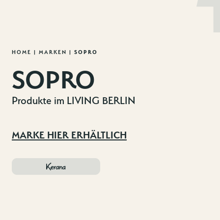
MENU
DE
EN
Zum
HOME
|
MARKEN
|
SOPRO
Inhalt
SOPRO
springen
Produkte im LIVING BERLIN
MARKE HIER ERHÄLTLICH