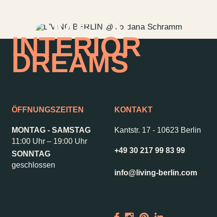
HOME OF
INTERIOR
DREAMS
ÖFFNUNGSZEITEN
KONTAKT
MONTAG - SAMSTAG
Kantstr. 17
-
10623 Berlin
11:00 Uhr – 19:00 Uhr
+49 30 217 99 83 99
SONNTAG
Kontakt
Jobs
geschlossen
info@living-berlin.com
Wedding Planner
Storeplan
Anfahrt & Parken
Nachhaltigkeit
Vermietung
ALICE Rooftop &