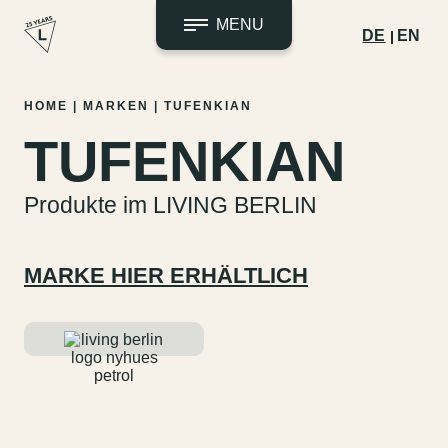
MENU
DE
EN
Zum
HOME
|
MARKEN
|
TUFENKIAN
Inhalt
TUFENKIAN
springen
Produkte im LIVING BERLIN
MARKE HIER ERHÄLTLICH