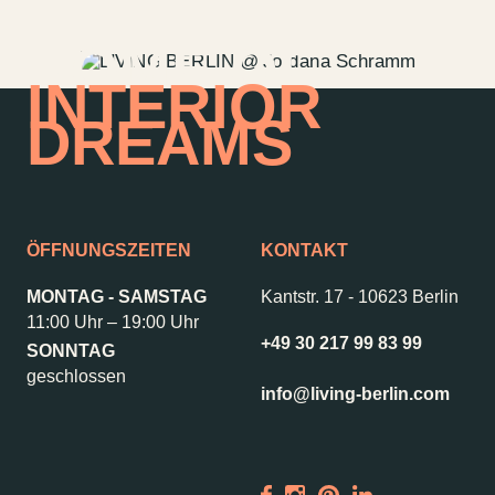
HOME OF
INTERIOR
DREAMS
ÖFFNUNGSZEITEN
KONTAKT
MONTAG - SAMSTAG
Kantstr. 17
-
10623 Berlin
11:00 Uhr – 19:00 Uhr
+49 30 217 99 83 99
SONNTAG
Kontakt
Jobs
geschlossen
info@living-berlin.com
Wedding Planner
Storeplan
Anfahrt & Parken
Nachhaltigkeit
Vermietung
ALICE Rooftop &