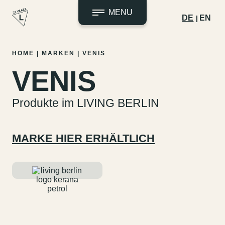
MENU
DE
EN
Zum
HOME
|
MARKEN
|
VENIS
Inhalt
VENIS
springen
Produkte im LIVING BERLIN
MARKE HIER ERHÄLTLICH