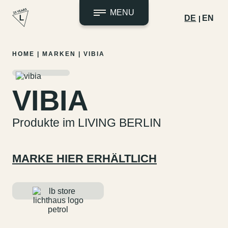
MENU
DE
EN
Zum
HOME
|
MARKEN
|
VIBIA
Inhalt
springen
VIBIA
Produkte im LIVING BERLIN
MARKE HIER ERHÄLTLICH