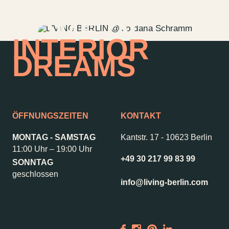
HOME OF
INTERIOR
DREAMS
ÖFFNUNGSZEITEN
KONTAKT
MONTAG - SAMSTAG
Kantstr. 17
-
10623 Berlin
11:00 Uhr – 19:00 Uhr
+49 30 217 99 83 99
SONNTAG
Kontakt
Jobs
geschlossen
info@living-berlin.com
Wedding Planner
Storeplan
Anfahrt & Parken
Nachhaltigkeit
Vermietung
ALICE Rooftop &