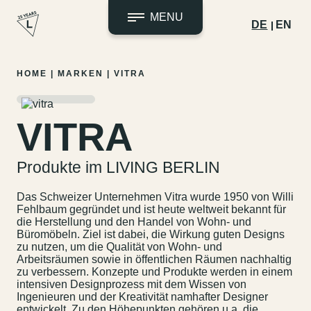
MENU
DE
EN
Zum
HOME
|
MARKEN
|
VITRA
Inhalt
springen
VITRA
Produkte im LIVING BERLIN
Das Schweizer Unternehmen Vitra wurde 1950 von Willi
Fehlbaum gegründet und ist heute weltweit bekannt für
die Herstellung und den Handel von Wohn- und
Büromöbeln. Ziel ist dabei, die Wirkung guten Designs
zu nutzen, um die Qualität von Wohn- und
Arbeitsräumen sowie in öffentlichen Räumen nachhaltig
zu verbessern. Konzepte und Produkte werden in einem
intensiven Designprozess mit dem Wissen von
Ingenieuren und der Kreativität namhafter Designer
entwickelt. Zu den Höhepunkten gehören u.a. die