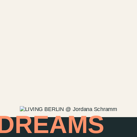
Kontakt
Wedding P
Anfahrt &
Vermietun
Newsletter
 DREAMS