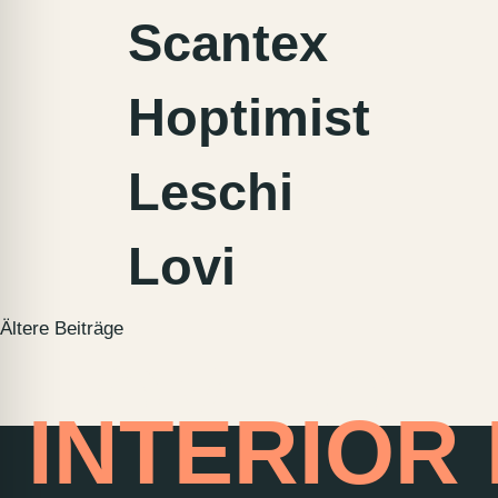
Scantex
Hoptimist
Leschi
Lovi
Beitragsnavigation
Ältere Beiträge
HOME OF
INTERIOR