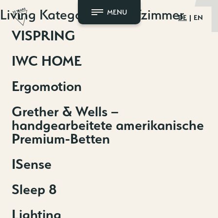
Zum
Living Kategorie:
Schlafzimmer
MENU
DE
EN
Inhalt
springen
VISPRING
IWC HOME
Ergomotion
Grether & Wells –
handgearbeitete amerikanische
Premium-Betten
ISense
Sleep 8
Lighting