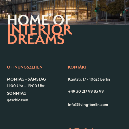
HOME OF
INTERIOR
DREAMS
Kontakt
Jobs
Wedding Planner
Storeplan
Anfahrt & Parken
Nachhaltigkeit
ÖFFNUNGSZEITEN
KONTAKT
Vermietung
ALICE Rooftop & Garden
MONTAG - SAMSTAG
Kantstr. 17
-
10623 Berlin
Newsletter
11:00 Uhr – 19:00 Uhr
+49 30 217 99 83 99
SONNTAG
geschlossen
info@living-berlin.com
–
Kantstr. 17
10623
Berlin