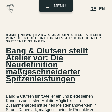
MENU
DE
EN
Zum
Inhalt
HOME
|
NEWS
|
BANG & OLUFSEN STELLT ATELIER
springen
VOR: DIE NEUDEFINITION MASSGESCHNEIDERTER S
PITZENLEISTUNGEN
Bang & Olufsen stellt
Atelier vor: Die
Neudefinition
maßgeschneiderter
Spitzenleistungen
Bang & Olufsen führt Atelier ein und bietet seinen
Kunden zum ersten Mal die Möglichkeit, in
Zusammenarbeit mit seinen Meisterhandwerkern in
Struer, Dänemark, maßgeschneiderte Produkte zu