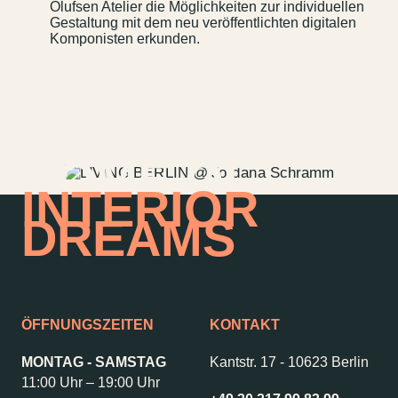
Olufsen Atelier die Möglichkeiten zur individuellen
Anfahrt & Parken
Nachhaltigkeit
Gestaltung mit dem neu veröffentlichten digitalen
Komponisten erkunden.
Vermietung
ALICE Rooftop &
Garden
Newsletter
HOME OF
INTERIOR
–
Kantstr. 17
10623
Berlin
DREAMS
ÖFFNUNGSZEITEN
KONTAKT
MONTAG - SAMSTAG
Kantstr. 17
-
10623 Berlin
11:00 Uhr – 19:00 Uhr