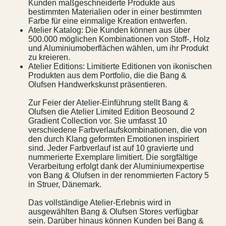
Kunden maßgeschneiderte Produkte aus
bestimmten Materialien oder in einer bestimmten
Farbe für eine einmalige Kreation entwerfen.
Atelier Katalog: Die Kunden können aus über
500.000 möglichen Kombinationen von Stoff-, Holz
und Aluminiumoberflächen wählen, um ihr Produkt
zu kreieren.
Atelier Editions: Limitierte Editionen von ikonischen
Produkten aus dem Portfolio, die die Bang &
Olufsen Handwerkskunst präsentieren.
Zur Feier der Atelier-Einführung stellt Bang &
Olufsen die Atelier Limited Edition Beosound 2
Gradient Collection vor. Sie umfasst 10
verschiedene Farbverlaufskombinationen, die von
den durch Klang geformten Emotionen inspiriert
sind. Jeder Farbverlauf ist auf 10 gravierte und
nummerierte Exemplare limitiert. Die sorgfältige
Verarbeitung erfolgt dank der Aluminiumexpertise
von Bang & Olufsen in der renommierten Factory 5
in Struer, Dänemark.
Das vollständige Atelier-Erlebnis wird in
Kontakt
Jobs
ausgewählten Bang & Olufsen Stores verfügbar
sein. Darüber hinaus können Kunden bei Bang &
Wedding Planner
Storeplan