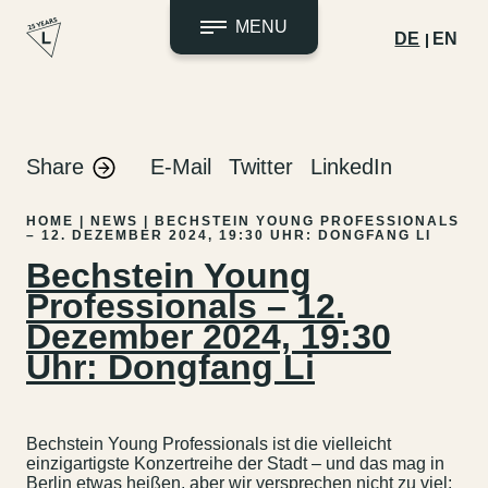
MENU
DE
EN
Zum
Inhalt
springen
Share
E-Mail
Twitter
LinkedIn
HOME
|
NEWS
|
BECHSTEIN YOUNG PROFESSIONALS
– 12. DEZEMBER 2024, 19:30 UHR: DONGFANG LI
Bechstein Young
Professionals – 12.
Dezember 2024, 19:30
Uhr: Dongfang Li
Bechstein Young Professionals ist die vielleicht
einzigartigste Konzertreihe der Stadt – und das mag in
Berlin etwas heißen, aber wir versprechen nicht zu viel: