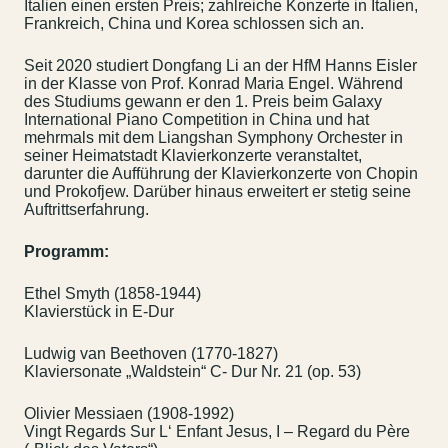
Italien einen ersten Preis; zahlreiche Konzerte in Italien,
Frankreich, China und Korea schlossen sich an.
Seit 2020 studiert Dongfang Li an der HfM Hanns Eisler
in der Klasse von Prof. Konrad Maria Engel. Während
des Studiums gewann er den 1. Preis beim Galaxy
International Piano Competition in China und hat
mehrmals mit dem Liangshan Symphony Orchester in
seiner Heimatstadt Klavierkonzerte veranstaltet,
darunter die Aufführung der Klavierkonzerte von Chopin
und Prokofjew. Darüber hinaus erweitert er stetig seine
Auftrittserfahrung.
Programm:
Ethel Smyth (1858-1944)
Klavierstück in E-Dur
Ludwig van Beethoven (1770-1827)
Klaviersonate „Waldstein“ C- Dur Nr. 21 (op. 53)
Olivier Messiaen (1908-1992)
Vingt Regards Sur L‘ Enfant Jesus, I – Regard du Père