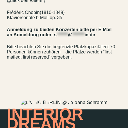
(„Blick des Vaters“)
Kontakt
Jobs
Frédéric Chopin(1810-1849)
Klaviersonate b-Moll op. 35
Wedding Planner
Storeplan
Anmeldung zu beiden Konzerten bitte per E-Mail
Anfahrt & Parken
Nachhaltigkeit
an Anmeldung unter:
s.
******
@
*******
in.de
Vermietung
ALICE Rooftop &
Garden
Bitte beachten Sie die begrenzte Platzkapazitäten: 70
Personen können zuhören – die Plätze werden “first
Newsletter
mailed, first reserved” vergeben.
–
Kantstr. 17
10623
Berlin
HOME OF
INTERIOR
DREAMS