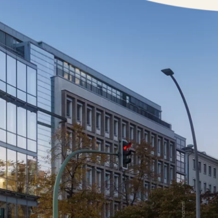
nner
Storeplan
arken
Nachhaltigkeit
ALICE Rooftop & Garden
–
Kantstr. 17
10623
Berlin