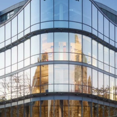
Wedding Pla
Anfahrt & P
Vermietung
Newsletter