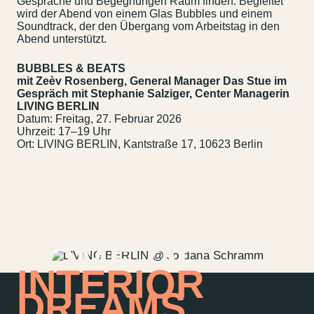
Gespräche und Begegnungen Raum finden. Begleitet
wird der Abend von einem Glas Bubbles und einem
Soundtrack, der den Übergang vom Arbeitstag in den
Kontakt
Jobs
Abend unterstützt.
Wedding Planner
Storeplan
BUBBLES & BEATS
Anfahrt & Parken
Nachhaltigkeit
mit Zeèv Rosenberg, General Manager Das Stue
im
Gespräch mit Stephanie Salziger, Center Managerin
Vermietung
ALICE Rooftop &
LIVING BERLIN
Garden
Datum: Freitag, 27. Februar 2026
Uhrzeit: 17–19 Uhr
Newsletter
Ort: LIVING BERLIN, Kantstraße 17, 10623 Berlin
–
Kantstr. 17
10623
Berlin
HOME OF
INTERIOR
DREAMS