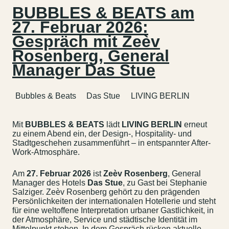
BUBBLES & BEATS am
27. Februar 2026:
Gespräch mit Zeèv
Rosenberg, General
Manager Das Stue
Bubbles & Beats
Das Stue
LIVING BERLIN
Mit
BUBBLES & BEATS
lädt
LIVING BERLIN
erneut
zu einem Abend ein, der Design-, Hospitality- und
Stadtgeschehen zusammenführt – in entspannter After-
Work-Atmosphäre.
Am
27. Februar 2026
ist
Zeèv Rosenberg
, General
Manager des Hotels
Das Stue
, zu Gast bei Stephanie
Salziger. Zeèv Rosenberg gehört zu den prägenden
Persönlichkeiten der internationalen Hotellerie und steht
für eine weltoffene Interpretation urbaner Gastlichkeit, in
der Atmosphäre, Service und städtische Identität im
Mittelpunkt stehen. In dem Gespräch rücken aktuelle