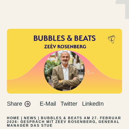
MENU
DE
EN
Zum
Inhalt
springen
Share
E-Mail
Twitter
LinkedIn
HOME
|
NEWS
|
BUBBLES & BEATS AM 27. FEBRUAR
2026: GESPRÄCH MIT ZEÈV ROSENBERG, GENERAL
MANAGER DAS STUE