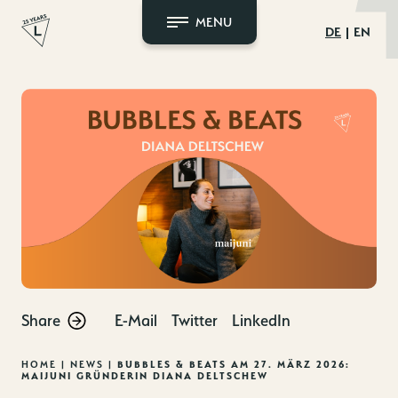
MENU
DE
EN
Zum
Inhalt
springen
Share
E-Mail
Twitter
LinkedIn
HOME
|
NEWS
|
BUBBLES & BEATS AM 27. MÄRZ 2026:
MAIJUNI GRÜNDERIN DIANA DELTSCHEW