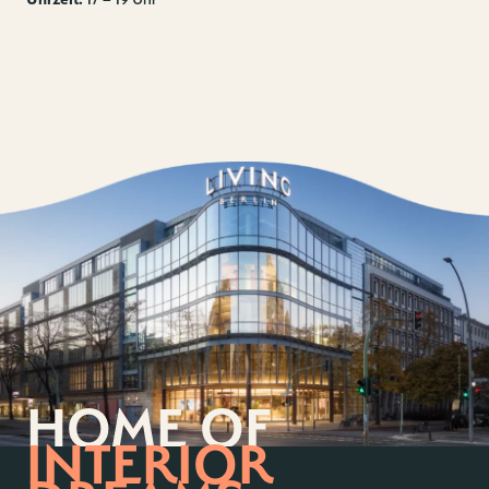
Kontakt
Jobs
Wedding Planner
Storeplan
Anfahrt & Parken
Nachhaltigkeit
Vermietung
ALICE Rooftop & Garden
Newsletter
–
Kantstr. 17
10623
Berlin
HOME OF
INTERIOR