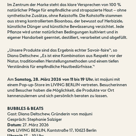
Im Zentrum der Marke steht das klare Versprechen von 100 %
natürlicher Pflege für empfindliche und strapazierte Haut – ohne
synthetische Zusätze, ohne Reizstoffe. Die Rohstoffe stammen
aus streng kontrolliertem Bioanbau, der bewusst auf Herbizide,
künstliche Dünger und künstliche Bewässerung verzichtet. Jede
Pflanze wird unter natürlichen Bedingungen kultiviert und in
eigener Handarbeit geerntet, destilliert, verarbeitet und abgefüllt.
„Unsere Produkte sind das Ergebnis echter Savoir-faire“, so
Diana Deltschew. „Es ist eine Kombination aus Respekt vor der
Natur, traditionellen Herstellungsmethoden und einem tiefen
Verständnis für empfindliche Hautbedürfnisse.“
Am
Samstag, 28. März 2026 von 11 bis 19 Uhr
, ist maijuni mit
einem Pop-up-Store im LIVING BERLIN vertreten. Besucherinnen
und Besucher haben die Möglichkeit, die Produkte vor Ort
kennenzulernen und sich persönlich beraten zu lassen.
BUBBLES & BEATS
Gast: Diana Deltschew, Gründerin von maijuni
Gespräch: Stephanie Salziger
Datum:
27. März 2026
Ort:
LIVING BERLIN, Kantstraße 17, 10623 Berlin
Uhrzeit:
17 – 19 Uhr