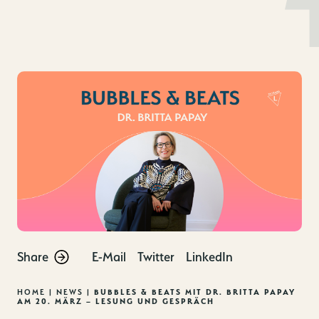
MENU
DE
EN
Zum
Inhalt
springen
Share
E-Mail
Twitter
LinkedIn
HOME
|
NEWS
|
BUBBLES & BEATS MIT DR. BRITTA PAPAY
AM 20. MÄRZ – LESUNG UND GESPRÄCH