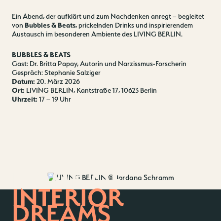
Ein Abend, der aufklärt und zum Nachdenken anregt – begleitet
von
Bubbles & Beats
, prickelnden Drinks und inspirierendem
Austausch im besonderen Ambiente des LIVING BERLIN.
BUBBLES & BEATS
Gast: Dr. Britta Papay, Autorin und Narzissmus-Forscherin
Gespräch: Stephanie Salziger
Datum:
20. März 2026
Ort:
LIVING BERLIN, Kantstraße 17, 10623 Berlin
Uhrzeit:
17 – 19 Uhr
Kontakt
Jobs
Wedding Planner
Storeplan
Anfahrt & Parken
Nachhaltigkeit
HOME OF
Vermietung
ALICE Rooftop & Garden
INTERIOR
Newsletter
DREAMS