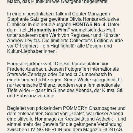
Match, das Publikum wie Gastgeber begeisterte.
In einem persönlichen Talk mit Center Managerin
Stephanie Salziger gewährte Olivia Hontas exklusive
Einblicke in die neue Ausgabe
HONTAS No. 4.
Unter
dem Titel
„Humanity in Film“
widmet sich das Heft
unter anderem dem Werk von Regisseur und Künstler
Andrew Levitas. Die limitierte Collector’s Edition wurde
vor Ort signiert – ein Highlight für alle Design- und
Kultur-Liebhaber:innen.
Ebenso eindrucksvoll: Die Buchpräsentation von
Frederic Auerbach, dessen Fotografien internationale
Stars wie Zendaya oder Benedict Cumberbatch in
einem neuen Licht zeigen. Seine Werke spiegeln nicht
nur technische Brillanz, sondern vor allem emotionale
Tiefe wider – ganz im Sinne des Abends, der Kunst, Stil
und Substanz vereinte.
Begleitet von prickelndem POMMERY Champagner und
dem entspannten Sound von „Beats“, war dieser Abend
eine stilvolle Hommage an Kreativität und Ästhetik – und
einmal mehr der Beweis für die gelungene Verbindung
zwischen LIVING BERLIN und dem Magazin HONTAS.