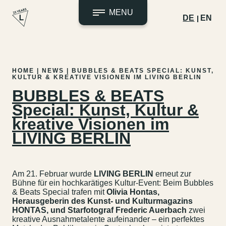
MENU
DE
EN
Zum
Inhalt
HOME
|
NEWS
|
BUBBLES & BEATS SPECIAL: KUNST,
springen
KULTUR & KREATIVE VISIONEN IM LIVING BERLIN
BUBBLES & BEATS
Special: Kunst, Kultur &
kreative Visionen im
LIVING BERLIN
Am 21. Februar wurde
LIVING BERLIN
erneut zur
Bühne für ein hochkarätiges Kultur-Event: Beim Bubbles
& Beats Special trafen mit
Olivia Hontas,
Herausgeberin des Kunst- und Kulturmagazins
HONTAS, und Starfotograf Frederic Auerbach
zwei
kreative Ausnahmetalente aufeinander – ein perfektes