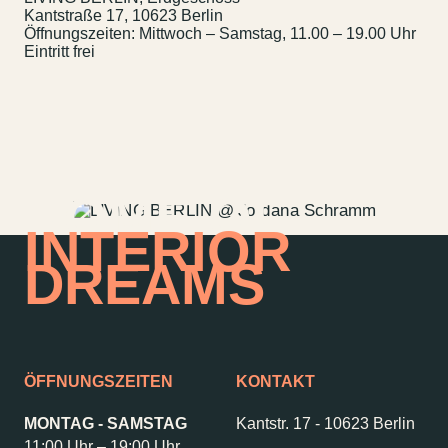
Wedding Planner
Storeplan
Kantstraße 17, 10623 Berlin
Anfahrt & Parken
Nachhaltigkeit
Öffnungszeiten: Mittwoch – Samstag, 11.00 – 19.00 Uhr
Eintritt frei
Vermietung
ALICE Rooftop &
Garden
Newsletter
HOME OF
–
INTERIOR
Kantstr. 17
10623
Berlin
DREAMS
ÖFFNUNGSZEITEN
KONTAKT
MONTAG - SAMSTAG
Kantstr. 17
-
10623 Berlin
11:00 Uhr – 19:00 Uhr