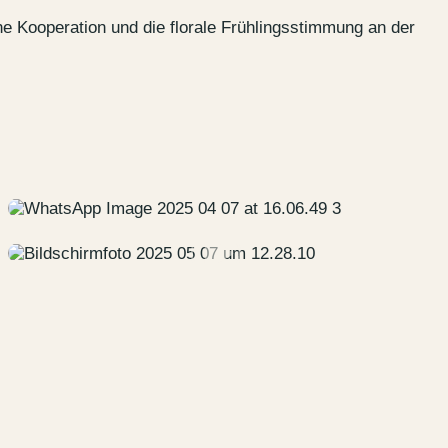
e Kooperation und die florale Frühlingsstimmung an der
Jobs
lanner
Storeplan
 Parken
Nachhaltigkeit
g
ALICE Rooftop &
Garden
–
Kantstr. 17
10623
Berlin