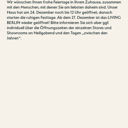
Wir wünschen Ihnen frohe Feiertage in Ihrem Zuhause, zusammen
mit den Menschen, mit denen Sie am liebsten daheim sind. Unser
Haus hat am 24. Dezember noch bis 12 Uhr geöffnet, danach
starten die ruhigen Festtage. Ab dem 27. Dezember ist das LIVING
BERLIN wieder geöffnet! Bitte informieren Sie sich aber ggf.
individuell über die Öffnungszeiten der einzelnen Stores und
Showrooms an Heiligabend und den Tagen „zwischen den
Jahren“.
ÖFFNUNGSZEITEN
FESTTAGE 2024
HEILIGABEND
10 – 12 UHR
25. DEZEMBER
GESCHLOSSEN
26. DEZEMBER
GESCHLOSSEN
27. DEZEMBER
10 – 19 UHR
28. DEZEMBER
10 – 19 UHR
29. DEZEMBER
10 – 19 UHR
30. DEZEMBER
10 – 19 UHR
31. DEZEMBER*
10 – 13 UHR