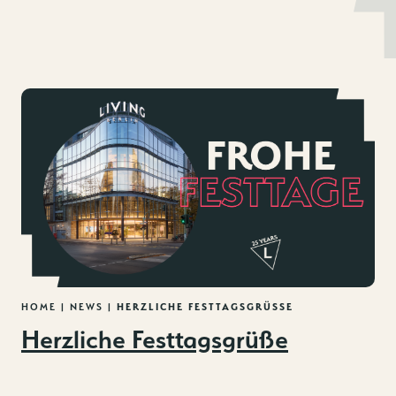
MENU
DE
EN
Zum
Inhalt
springen
HOME
|
NEWS
|
HERZLICHE FESTTAGSGRÜSSE
Herzliche Festtagsgrüße