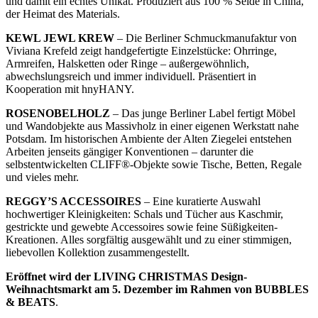
und damit ein echtes Unikat. Produziert aus 100 % Seide in China,
der Heimat des Materials.
KEWL JEWL KREW
– Die Berliner Schmuckmanufaktur von
Viviana Krefeld zeigt handgefertigte Einzelstücke: Ohrringe,
Armreifen, Halsketten oder Ringe – außergewöhnlich,
abwechslungsreich und immer individuell. Präsentiert in
Kooperation mit hnyHANY.
ROSENOBELHOLZ
– Das junge Berliner Label fertigt Möbel
und Wandobjekte aus Massivholz in einer eigenen Werkstatt nahe
Potsdam. Im historischen Ambiente der Alten Ziegelei entstehen
Arbeiten jenseits gängiger Konventionen – darunter die
selbstentwickelten CLIFF®-Objekte sowie Tische, Betten, Regale
und vieles mehr.
REGGY’S ACCESSOIRES
– Eine kuratierte Auswahl
hochwertiger Kleinigkeiten: Schals und Tücher aus Kaschmir,
gestrickte und gewebte Accessoires sowie feine Süßigkeiten-
Kreationen. Alles sorgfältig ausgewählt und zu einer stimmigen,
liebevollen Kollektion zusammengestellt.
Eröffnet wird der LIVING CHRISTMAS Design-
Weihnachtsmarkt am 5. Dezember im Rahmen von BUBBLES
& BEATS
.