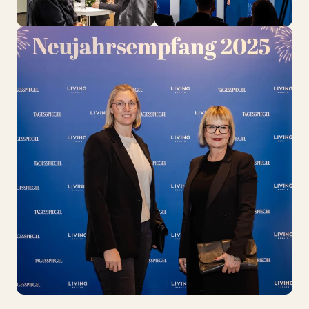
Kontakt
Jobs
Wedding Planner
Storeplan
Anfahrt & Parken
Nachhaltigkeit
Vermietung
ALICE Rooftop & Garden
Newsletter
–
Kantstr. 17
10623
Berlin