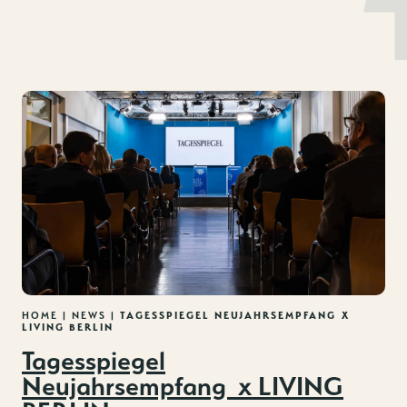
MENU
DE
EN
Zum
Inhalt
springen
HOME
|
NEWS
|
TAGESSPIEGEL NEUJAHRSEMPFANG X
LIVING BERLIN
Tagesspiegel
Neujahrsempfang x LIVING