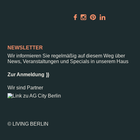
Vermietung
ALICE Rooftop &
Garden
Newsletter
NEWSLETTER
–
Wir informieren Sie regelmäßig auf diesem Weg über
Kantstr. 17
10623
Berlin
News, Veranstaltungen und Specials in unserem Haus
Zur Anmeldung
Wir sind Partner
© LIVING BERLIN