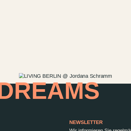
Kontakt
Wedding P
Anfahrt &
Vermietun
Newsletter
 DREAMS
NEWSLETTER
Wir informieren Sie regelm