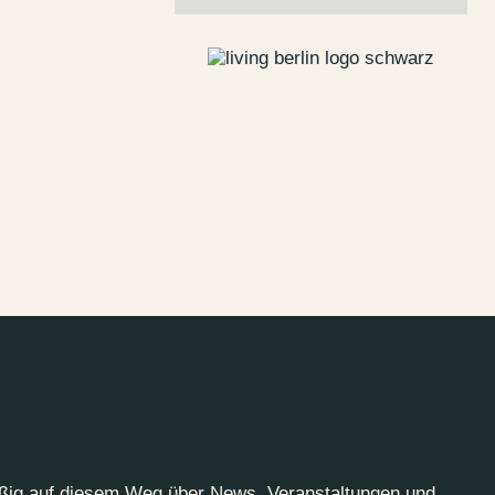
Jobs
lanner
Storeplan
 Parken
Nachhaltigkeit
g
ALICE Rooftop &
Garden
–
Kantstr. 17
10623
Berlin
äßig auf diesem Weg über News, Veranstaltungen und