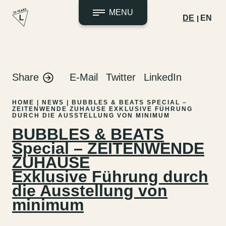
MENU
DE
EN
Zum
Inhalt
springen
Share
E-Mail
Twitter
LinkedIn
HOME
|
NEWS
|
BUBBLES & BEATS SPECIAL –
ZEITENWENDE ZUHAUSE
EXKLUSIVE FÜHRUNG
DURCH DIE AUSSTELLUNG VON MINIMUM
BUBBLES & BEATS
Special – ZEITENWENDE
ZUHAUSE
Exklusive Führung durch
die Ausstellung von
minimum