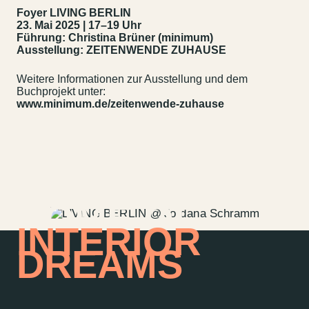
Foyer LIVING BERLIN
23. Mai 2025 | 17–19 Uhr
Führung: Christina Brüner (minimum)
Ausstellung: ZEITENWENDE ZUHAUSE
Weitere Informationen zur Ausstellung und dem
Buchprojekt unter:
www.minimum.de/zeitenwende-zuhause
Kontakt
Jobs
Wedding Planner
Storeplan
HOME OF
Anfahrt & Parken
Nachhaltigkeit
INTERIOR
Vermietung
ALICE Rooftop &
Garden
DREAMS
Newsletter