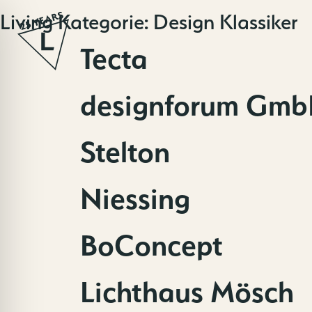
Zum
Living Kategorie:
Design Klassiker
Inhalt
springen
Tecta
designforum Gmb
Stelton
Niessing
BoConcept
Lichthaus Mösch