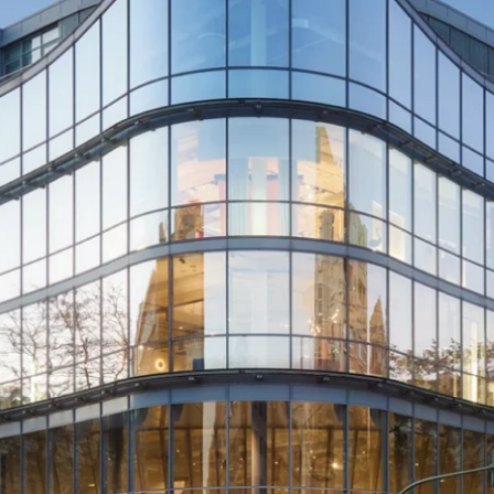
Wedding Pla
Anfahrt & P
Vermietung
Newsletter