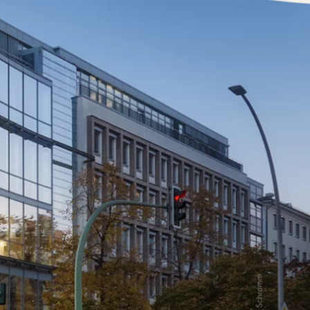
nner
Storeplan
arken
Nachhaltigkeit
ALICE Rooftop & Garden
–
Kantstr. 17
10623
Berlin