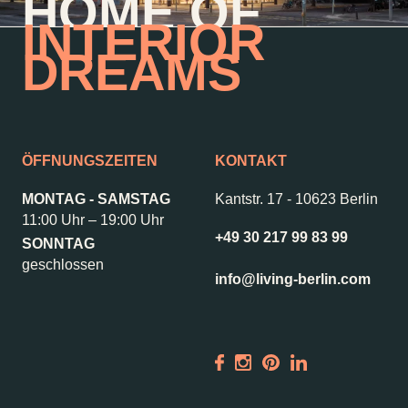
HOME OF
INTERIOR
DREAMS
Kontakt
Jobs
Wedding Planner
Storeplan
Anfahrt & Parken
Nachhaltigkeit
ÖFFNUNGSZEITEN
KONTAKT
Vermietung
ALICE Rooftop &
Garden
MONTAG - SAMSTAG
Kantstr. 17
-
10623 Berlin
Newsletter
11:00 Uhr – 19:00 Uhr
+49 30 217 99 83 99
SONNTAG
geschlossen
info@living-berlin.com
–
Kantstr. 17
10623
Berlin