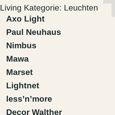
Zum
Living Kategorie:
Leuchten
MENU
DE
EN
Inhalt
springen
Axo Light
Paul Neuhaus
Nimbus
Mawa
Marset
Lightnet
less’n’more
Decor Walther