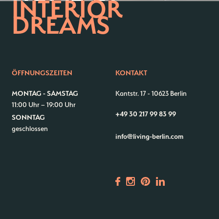
INTERIOR
DREAMS
Kontakt
Jobs
Wedding Planner
Storeplan
ÖFFNUNGSZEITEN
KONTAKT
Anfahrt & Parken
Nachhaltigkeit
Vermietung
ALICE Rooftop & Garden
MONTAG - SAMSTAG
Kantstr. 17
-
10623 Berlin
11:00 Uhr – 19:00 Uhr
Newsletter
+49 30 217 99 83 99
SONNTAG
geschlossen
info@living-berlin.com
–
Kantstr. 17
10623
Berlin