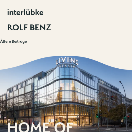
interlübke
ROLF BENZ
Ältere Beiträge
Beitragsnavigation
HOME OF