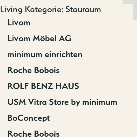
Zum
Living Kategorie:
Stauraum
MENU
DE
EN
Inhalt
springen
Livom
Livom Möbel AG
minimum einrichten
Roche Bobois
ROLF BENZ HAUS
USM Vitra Store by minimum
BoConcept
Roche Bobois